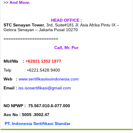
>>
And More.
HEAD OFFICE :
STC Senayan Tower
, 3rd, Suite#181 Jl. Asia Afrika Pintu IX –
Gelora Senayan – Jakarta Pusat 10270
=======================
Call, Mr. Pur
Mbl/Wa :
+62821 1352 1977
Telp : +6221.5428.9400
Web :
www.sertifikasiisoindonesia.com
Email :
iss.isosertifikasi@gmail.com
NO NPWP :
75.567.010.6-077.000
Acc No : 5005 .3002.47
PT. Indonesia Sertifikasi Standar