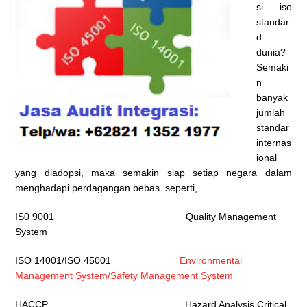
si iso
standar
d
dunia?
Semaki
n
banyak
jumlah
standar
internas
ional
yang diadopsi, maka semakin siap setiap negara dalam
menghadapi perdagangan bebas. seperti,
IS0 9001 Quality Management
System
ISO 14001/ISO 45001
Environmental
Management System/Safety Management System
HACCP Hazard Analysis Critical