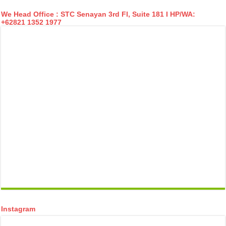
We Head Office : STC Senayan 3rd Fl, Suite 181 I HP/WA:
+62821 1352 1977
temp mail
Instagram