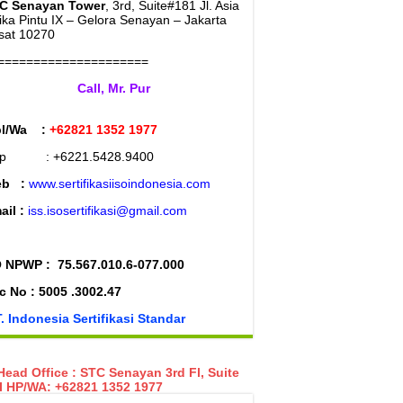
C Senayan Tower
, 3rd, Suite#181 Jl. Asia
rika Pintu IX – Gelora Senayan – Jakarta
sat 10270
=====================
Call, Mr. Pur
l/Wa :
+62821 1352 1977
lp : +6221.5428.9400
eb :
www.sertifikasiisoindonesia.com
ail :
iss.isosertifikasi@gmail.com
 NPWP :
75.567.010.6-077.000
c No : 5005 .3002.47
. Indonesia Sertifikasi Standar
ead Office : STC Senayan 3rd Fl, Suite
I HP/WA: +62821 1352 1977