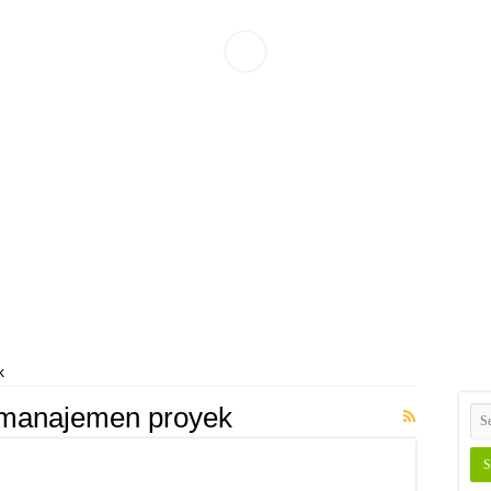
k
i manajemen proyek