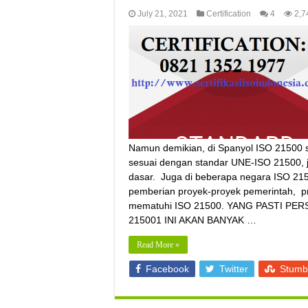
July 21, 2021
Certification
4
2,7
Namun demikian, di Spanyol ISO 21500 s
sesuai dengan standar UNE-ISO 21500,
dasar. Juga di beberapa negara ISO 21
pemberian proyek-proyek pemerintah, pr
mematuhi ISO 21500. YANG PASTI PE
215001 INI AKAN BANYAK …
Read More »
Facebook
Twitter
Stumb