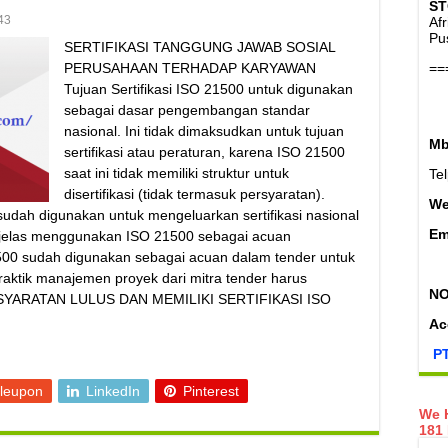
ST
43
Af
Pu
SERTIFIKASI TANGGUNG JAWAB SOSIAL
PERUSAHAAN TERHADAP KARYAWAN
==
Tujuan Sertifikasi ISO 21500 untuk digunakan
sebagai dasar pengembangan standar
nasional. Ini tidak dimaksudkan untuk tujuan
Mb
sertifikasi atau peraturan, karena ISO 21500
saat ini tidak memiliki struktur untuk
Te
disertifikasi (tidak termasuk persyaratan).
W
udah digunakan untuk mengeluarkan sertifikasi nasional
Em
 jelas menggunakan ISO 21500 sebagai acuan
500 sudah digunakan sebagai acuan dalam tender untuk
aktik manajemen proyek dari mitra tender harus
NO
RSYARATAN LULUS DAN MEMILIKI SERTIFIKASI ISO
Ac
PT
leupon
LinkedIn
Pinterest
We H
181 