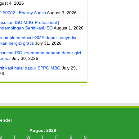
gust 4, 2026
O 50002– Energy Audits
August 3, 2026
nsultan ISO MBG Profesional |
ndampingan Sertifikasi ISO
August 1, 2026
ra implementasi FSMS dapur penyedia
kan bergizi gratis
July 31, 2026
nsultan ISO keamanan pangan dapur gizi
sional
July 30, 2026
rtifikasi halal dapur SPPG MBG
July 29,
26
lender
August 2026
M
T
W
T
F
S
S