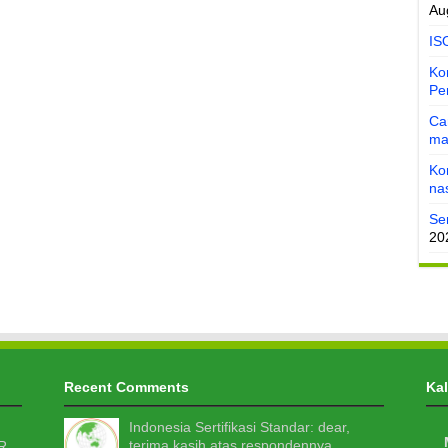
Au
IS
Ko
Pe
Ca
ma
Ko
na
Se
20
Recent Comments
Ka
Indonesia Sertifikasi Standar: dear,
terima kasih atas respondennya,