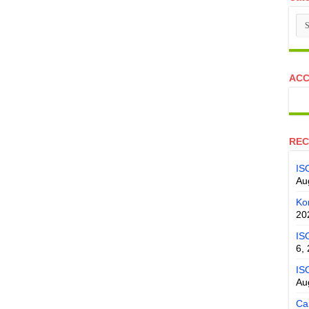
Ca
ACC
REC
IS
Au
Ko
20
IS
6,
IS
Au
Ca