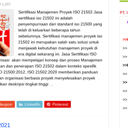
1,207
Sertifikasi Manajemen Proyek ISO 21502 Jasa
PT. 
sertifikasi iso 21502 ini adalah
penyempurnaan dari standard iso 21500 yang
telah di keluarkan beberapa tahun
sebelumnya. Sertifikasi manajemen proyek iso
>>
21502 ini merupakan salah satu solusi untuk
menjawab kebutuhan manajemen proyek di
>>
era digital sekarang ini. Jasa Sertifikasi ISO
>
rganisasi akan mempelajari konsep dan proses Manajemen
>>
ian dan penerapan ISO 21502 dalam konteks spesifik
ISO 21500:2012, ISO 21502:2020 memberikan panduan
>>
n organisasi berbasis proyek menyelesaikan proyek
>>
an deskripsi tingkat tinggi …
>>
>>
leupon
LinkedIn
Pinterest
>
2021