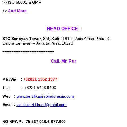
>> ISO 55001 & GMP
>>
And More.
HEAD OFFICE :
STC Senayan Tower
, 3rd, Suite#181 Jl. Asia Afrika Pintu IX –
Gelora Senayan – Jakarta Pusat 10270
=======================
Call, Mr. Pur
Mbl/Wa :
+62821 1352 1977
Telp : +6221.5428.9400
Web :
www.sertifikasiisoindonesia.com
Email :
iss.isosertifikasi@gmail.com
NO NPWP :
75.567.010.6-077.000