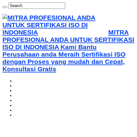
MITRA
PROFESIONAL ANDA UNTUK SERTIFIKASI
ISO DI INDONESIA Kami Bantu
Perusahaan anda Meraih Sertifikasi ISO
dengan Proses yang mudah dan Cepat,
Konsultasi Gratis
Home
About Us-0821 1352 1977 WA
Mou With ARS
Certification
Training
Gallery
Contact Us – PT. Indonesia Sertifikasi Standard
Our Clients