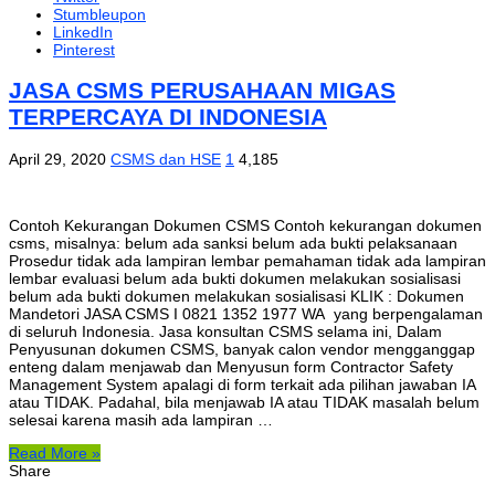
Stumbleupon
LinkedIn
Pinterest
JASA CSMS PERUSAHAAN MIGAS
TERPERCAYA DI INDONESIA
April 29, 2020
CSMS dan HSE
1
4,185
Contoh Kekurangan Dokumen CSMS Contoh kekurangan dokumen
csms, misalnya: belum ada sanksi belum ada bukti pelaksanaan
Prosedur tidak ada lampiran lembar pemahaman tidak ada lampiran
lembar evaluasi belum ada bukti dokumen melakukan sosialisasi
belum ada bukti dokumen melakukan sosialisasi KLIK : Dokumen
Mandetori JASA CSMS I 0821 1352 1977 WA yang berpengalaman
di seluruh Indonesia. Jasa konsultan CSMS selama ini, Dalam
Penyusunan dokumen CSMS, banyak calon vendor mengganggap
enteng dalam menjawab dan Menyusun form Contractor Safety
Management System apalagi di form terkait ada pilihan jawaban IA
atau TIDAK. Padahal, bila menjawab IA atau TIDAK masalah belum
selesai karena masih ada lampiran …
Read More »
Share