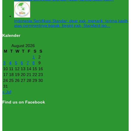
Indonesia Sertifikasi Standar: dear pak, menarik. terima kasih
atas commentnya bapak. begini pak, Standard iso...
Kalender
August 2026
M
T
W
T
F
S
S
1
2
3
4
5
6
7
8
9
10
11
12
13
14
15
16
17
18
19
20
21
22
23
24
25
26
27
28
29
30
31
« Jul
Find us on Facebook