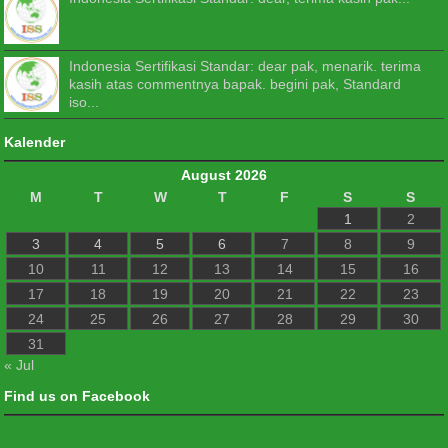
Indonesia Sertifikasi Standar: dear pak, menarik. terima
kasih atas commentnya bapak. begini pak, Standard
iso...
Kalender
August 2026
M
T
W
T
F
S
S
1
2
3
4
5
6
7
8
9
10
11
12
13
14
15
16
17
18
19
20
21
22
23
24
25
26
27
28
29
30
31
« Jul
Find us on Facebook