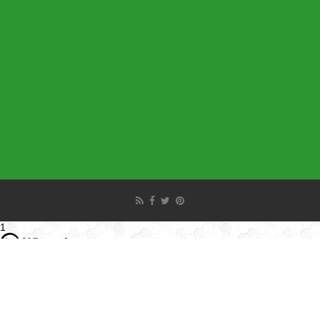
1
Hello
Can i help you ?
Open Chat