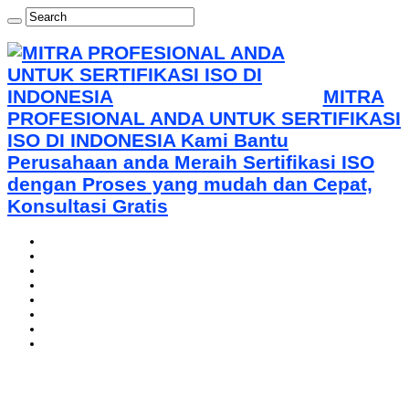
MITRA
PROFESIONAL ANDA UNTUK SERTIFIKASI
ISO DI INDONESIA Kami Bantu
Perusahaan anda Meraih Sertifikasi ISO
dengan Proses yang mudah dan Cepat,
Konsultasi Gratis
Home
About Us-0821 1352 1977 WA
Mou With ARS
Certification
Training
Gallery
Contact Us – PT. Indonesia Sertifikasi Standard
Our Clients