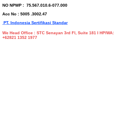
NO NPWP :
75.567.010.6-077.000
Acc No : 5005 .3002.47
PT. Indonesia Sertifikasi Standar
We Head Office : STC Senayan 3rd Fl, Suite 181 I HP/WA:
+62821 1352 1977