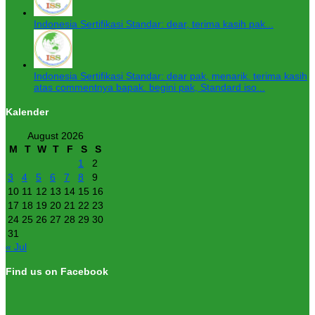
Indonesia Sertifikasi Standar: dear, terima kasih pak...
Indonesia Sertifikasi Standar: dear pak, menarik. terima kasih
atas commentnya bapak. begini pak, Standard iso...
Kalender
August 2026
M
T
W
T
F
S
S
1
2
3
4
5
6
7
8
9
10
11
12
13
14
15
16
17
18
19
20
21
22
23
24
25
26
27
28
29
30
31
« Jul
Find us on Facebook