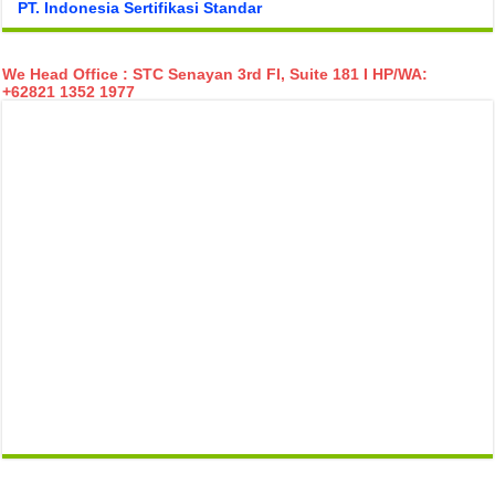
PT. Indonesia Sertifikasi Standar
We Head Office : STC Senayan 3rd Fl, Suite 181 I HP/WA:
+62821 1352 1977
temp mail