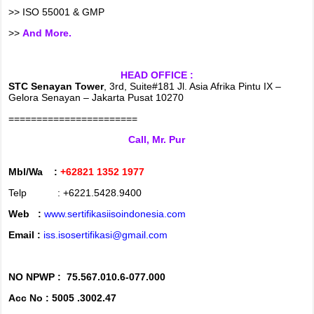
>> ISO 55001 & GMP
>>
And More.
HEAD OFFICE :
STC Senayan Tower
, 3rd, Suite#181 Jl. Asia Afrika Pintu IX –
Gelora Senayan – Jakarta Pusat 10270
=======================
Call, Mr. Pur
Mbl/Wa :
+62821 1352 1977
Telp : +6221.5428.9400
Web :
www.sertifikasiisoindonesia.com
Email :
iss.isosertifikasi@gmail.com
NO NPWP :
75.567.010.6-077.000
Acc No : 5005 .3002.47