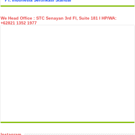
PT. Indonesia Sertifikasi Standar
We Head Office : STC Senayan 3rd Fl, Suite 181 I HP/WA:
+62821 1352 1977
temp mail
Instagram