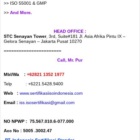
>> ISO 55001 & GMP
>>
And More.
HEAD OFFICE :
STC Senayan Tower
, 3rd, Suite#181 Jl. Asia Afrika Pintu IX –
Gelora Senayan – Jakarta Pusat 10270
=======================
Call, Mr. Pur
Mbl/Wa :
+62821 1352 1977
Telp : +6221.5428.9400
Web :
www.sertifikasiisoindonesia.com
Email :
iss.isosertifikasi@gmail.com
NO NPWP :
75.567.010.6-077.000
Acc No : 5005 .3002.47