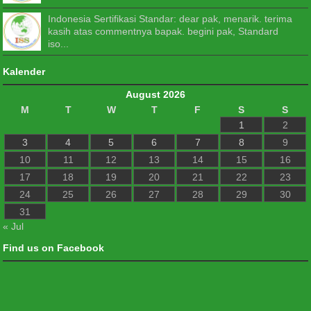
Indonesia Sertifikasi Standar: dear pak, menarik. terima
kasih atas commentnya bapak. begini pak, Standard
iso...
Kalender
August 2026
M
T
W
T
F
S
S
1
2
3
4
5
6
7
8
9
10
11
12
13
14
15
16
17
18
19
20
21
22
23
24
25
26
27
28
29
30
31
« Jul
Find us on Facebook