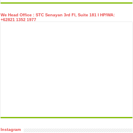
We Head Office : STC Senayan 3rd Fl, Suite 181 I HP/WA:
+62821 1352 1977
temp mail
Instagram