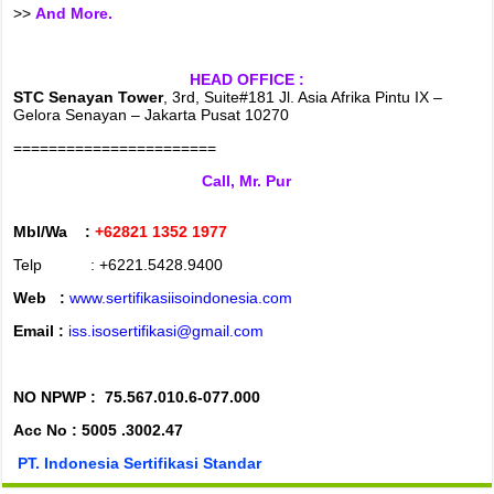
>>
And More.
HEAD OFFICE :
STC Senayan Tower
, 3rd, Suite#181 Jl. Asia Afrika Pintu IX –
Gelora Senayan – Jakarta Pusat 10270
=======================
Call, Mr. Pur
Mbl/Wa :
+62821 1352 1977
Telp : +6221.5428.9400
Web :
www.sertifikasiisoindonesia.com
Email :
iss.isosertifikasi@gmail.com
NO NPWP :
75.567.010.6-077.000
Acc No : 5005 .3002.47
PT. Indonesia Sertifikasi Standar