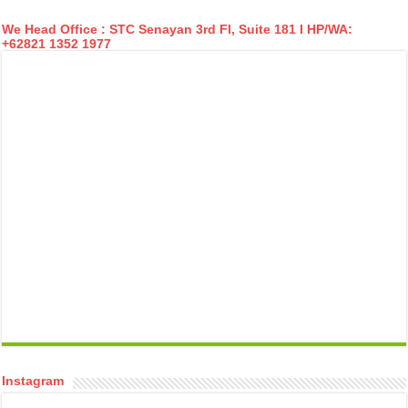
We Head Office : STC Senayan 3rd Fl, Suite 181 I HP/WA:
+62821 1352 1977
temp mail
Instagram