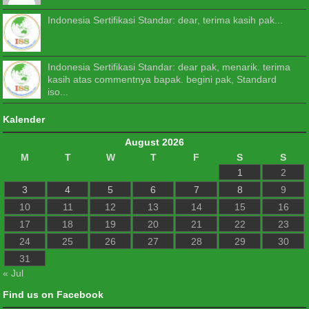
Indonesia Sertifikasi Standar: dear, terima kasih pak...
Indonesia Sertifikasi Standar: dear pak, menarik. terima
kasih atas commentnya bapak. begini pak, Standard
iso...
Kalender
August 2026
M
T
W
T
F
S
S
1
2
3
4
5
6
7
8
9
10
11
12
13
14
15
16
17
18
19
20
21
22
23
24
25
26
27
28
29
30
31
« Jul
Find us on Facebook