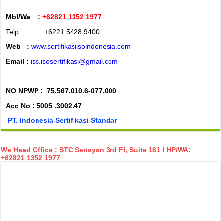
Mbl/Wa :
+62821 1352 1977
Telp : +6221.5428.9400
Web :
www.sertifikasiisoindonesia.com
Email :
iss.isosertifikasi@gmail.com
NO NPWP :
75.567.010.6-077.000
Acc No : 5005 .3002.47
PT. Indonesia Sertifikasi Standar
We Head Office : STC Senayan 3rd Fl, Suite 181 I HP/WA:
+62821 1352 1977