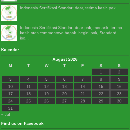
Indonesia Sertifikasi Standar: dear, terima kasih pak...
Indonesia Sertifikasi Standar: dear pak, menarik. terima
kasih atas commentnya bapak. begini pak, Standard
iso...
Kalender
August 2026
M
T
W
T
F
S
S
1
2
3
4
5
6
7
8
9
10
11
12
13
14
15
16
17
18
19
20
21
22
23
24
25
26
27
28
29
30
31
« Jul
Find us on Facebook