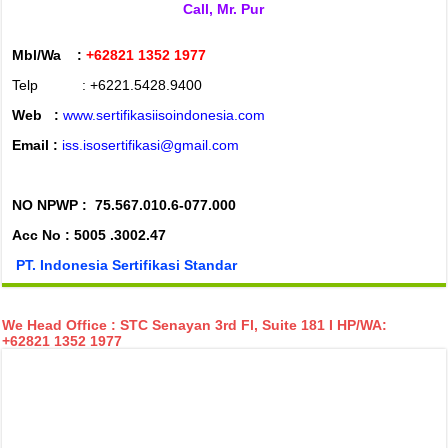
Call, Mr. Pur
Mbl/Wa :
+62821 1352 1977
Telp : +6221.5428.9400
Web :
www.sertifikasiisoindonesia.com
Email :
iss.isosertifikasi@gmail.com
NO NPWP :
75.567.010.6-077.000
Acc No : 5005 .3002.47
PT. Indonesia Sertifikasi Standar
We Head Office : STC Senayan 3rd Fl, Suite 181 I HP/WA:
+62821 1352 1977