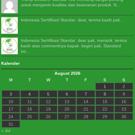
untuk menjamin kualitas dan keamanan produk. N...
Indonesia Sertifikasi Standar: dear, terima kasih pak...
Indonesia Sertifikasi Standar: dear pak, menarik. terima
kasih atas commentnya bapak. begini pak, Standard
iso...
Kalender
August 2026
M
T
W
T
F
S
S
1
2
3
4
5
6
7
8
9
10
11
12
13
14
15
16
17
18
19
20
21
22
23
24
25
26
27
28
29
30
31
« Jul