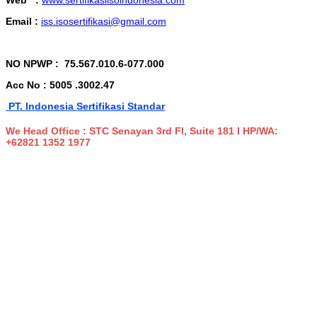
Web :
www.sertifikasiisoindonesia.com
Email :
iss.isosertifikasi@gmail.com
NO NPWP :
75.567.010.6-077.000
Acc No : 5005 .3002.47
PT. Indonesia Sertifikasi Standar
We Head Office : STC Senayan 3rd Fl, Suite 181 I HP/WA:
+62821 1352 1977