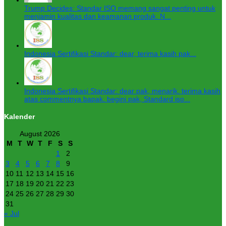
Trump Decides: Standar ISO memang sangat penting untuk
menjamin kualitas dan keamanan produk. N...
Indonesia Sertifikasi Standar: dear, terima kasih pak...
Indonesia Sertifikasi Standar: dear pak, menarik. terima kasih
atas commentnya bapak. begini pak, Standard iso...
Kalender
August 2026
M
T
W
T
F
S
S
1
2
3
4
5
6
7
8
9
10
11
12
13
14
15
16
17
18
19
20
21
22
23
24
25
26
27
28
29
30
31
« Jul