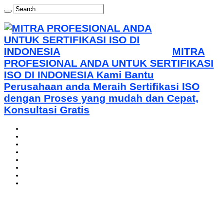
MITRA
PROFESIONAL ANDA UNTUK SERTIFIKASI
ISO DI INDONESIA Kami Bantu
Perusahaan anda Meraih Sertifikasi ISO
dengan Proses yang mudah dan Cepat,
Konsultasi Gratis
Home
About Us-0821 1352 1977 WA
Mou With ARS
Certification
Training
Gallery
Contact Us – PT. Indonesia Sertifikasi Standard
Our Clients