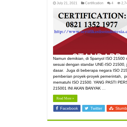
July 21, 2021
Certification
4
2,7
Namun demikian, di Spanyol ISO 21500 s
sesuai dengan standar UNE-ISO 21500,
dasar. Juga di beberapa negara ISO 21
pemberian proyek-proyek pemerintah, pr
mematuhi ISO 21500. YANG PASTI PE
215001 INI AKAN BANYAK …
Read More »
Facebook
Twitter
Stumb