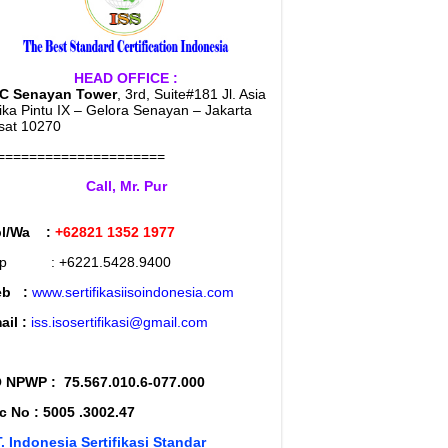
HEAD OFFICE :
C Senayan Tower
, 3rd, Suite#181 Jl. Asia
rika Pintu IX – Gelora Senayan – Jakarta
sat 10270
=====================
Call, Mr. Pur
l/Wa :
+62821 1352 1977
lp : +6221.5428.9400
eb :
www.sertifikasiisoindonesia.com
ail :
iss.isosertifikasi@gmail.com
 NPWP :
75.567.010.6-077.000
c No : 5005 .3002.47
. Indonesia Sertifikasi Standar