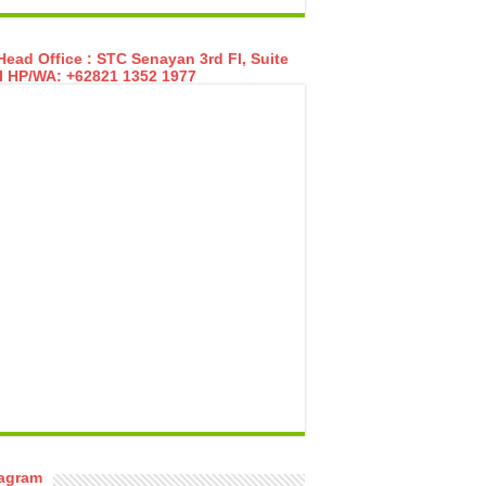
ead Office : STC Senayan 3rd Fl, Suite
I HP/WA: +62821 1352 1977
temp mail
tagram