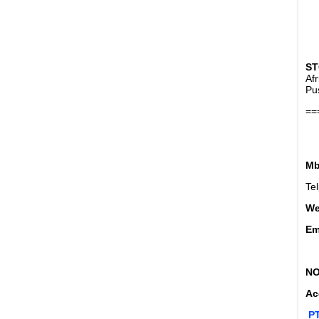
ST
Af
Pu
==
Mb
Te
W
Em
NO
Ac
PT