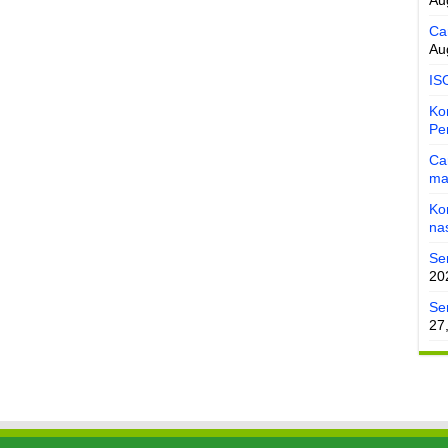
Au
Ca
Au
IS
Ko
Pe
Ca
ma
Ko
na
Se
20
Ser
27