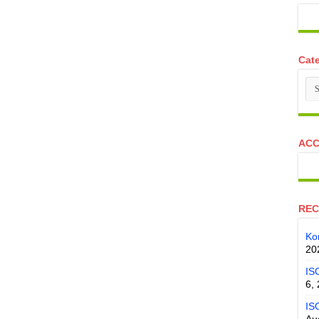
Cat
Ca
ACC
REC
Ko
20
IS
6,
IS