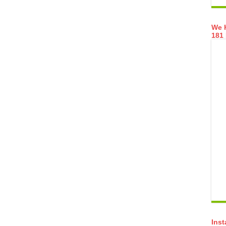
We H
181 
Ins