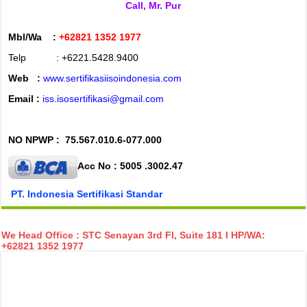
Call, Mr. Pur
Mbl/Wa :
+62821 1352 1977
Telp : +6221.5428.9400
Web :
www.sertifikasiisoindonesia.com
Email :
iss.isosertifikasi@gmail.com
NO NPWP :
75.567.010.6-077.000
Acc No : 5005 .3002.47
PT. Indonesia Sertifikasi Standar
We Head Office : STC Senayan 3rd Fl, Suite 181 I HP/WA:
+62821 1352 1977