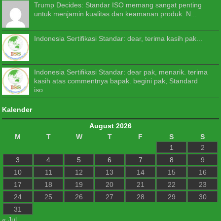
Trump Decides: Standar ISO memang sangat penting
untuk menjamin kualitas dan keamanan produk. N...
Indonesia Sertifikasi Standar: dear, terima kasih pak...
Indonesia Sertifikasi Standar: dear pak, menarik. terima
kasih atas commentnya bapak. begini pak, Standard
iso...
Kalender
August 2026
M
T
W
T
F
S
S
1
2
3
4
5
6
7
8
9
10
11
12
13
14
15
16
17
18
19
20
21
22
23
24
25
26
27
28
29
30
31
« Jul