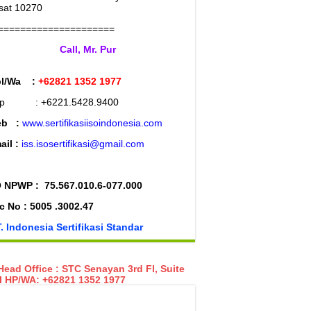
sat 10270
=====================
Call, Mr. Pur
l/Wa :
+62821 1352 1977
lp : +6221.5428.9400
eb :
www.sertifikasiisoindonesia.com
ail :
iss.isosertifikasi@gmail.com
 NPWP :
75.567.010.6-077.000
c No : 5005 .3002.47
. Indonesia Sertifikasi Standar
ead Office : STC Senayan 3rd Fl, Suite
I HP/WA: +62821 1352 1977