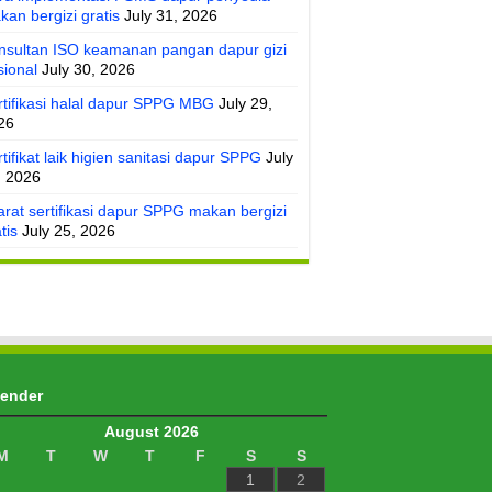
kan bergizi gratis
July 31, 2026
nsultan ISO keamanan pangan dapur gizi
sional
July 30, 2026
rtifikasi halal dapur SPPG MBG
July 29,
26
tifikat laik higien sanitasi dapur SPPG
July
, 2026
arat sertifikasi dapur SPPG makan bergizi
tis
July 25, 2026
lender
August 2026
M
T
W
T
F
S
S
1
2