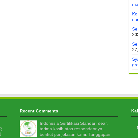
ma
Ko
na
Se
20
Ser
27
Sy
gra
Recent Comments
Ka
Indonesia Sertifikasi Standar: dear,
terima kasih atas respondennya,
berikut penjelasan kami. Tanggapan