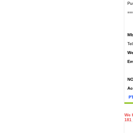
Pu
==
Mb
Te
W
Em
NO
Ac
PT
We H
181 