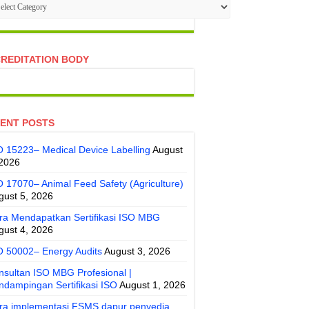
tegories
REDITATION BODY
ENT POSTS
O 15223– Medical Device Labelling
August
 2026
O 17070– Animal Feed Safety (Agriculture)
gust 5, 2026
ra Mendapatkan Sertifikasi ISO MBG
gust 4, 2026
O 50002– Energy Audits
August 3, 2026
nsultan ISO MBG Profesional |
ndampingan Sertifikasi ISO
August 1, 2026
ra implementasi FSMS dapur penyedia