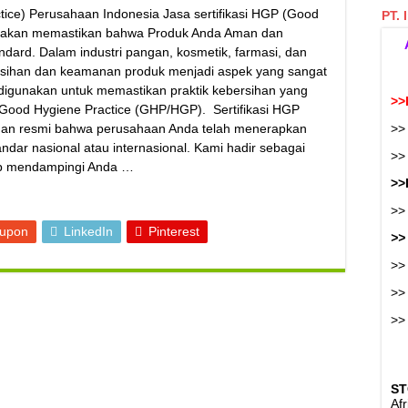
tice) Perusahaan Indonesia Jasa sertifikasi HGP (Good
PT. 
ia akan memastikan bahwa Produk Anda Aman dan
andard. Dalam industri pangan, kosmetik, farmasi, dan
ersihan dan keamanan produk menjadi aspek yang sangat
g digunakan untuk memastikan praktik kebersihan yang
>>
h Good Hygiene Practice (GHP/HGP). Sertifikasi HGP
uan resmi bahwa perusahaan Anda telah menerapkan
>>
andar nasional atau internasional. Kami hadir sebagai
>
iap mendampingi Anda …
>>
>>
eupon
LinkedIn
Pinterest
>>
>>
>>
>
ST
Af