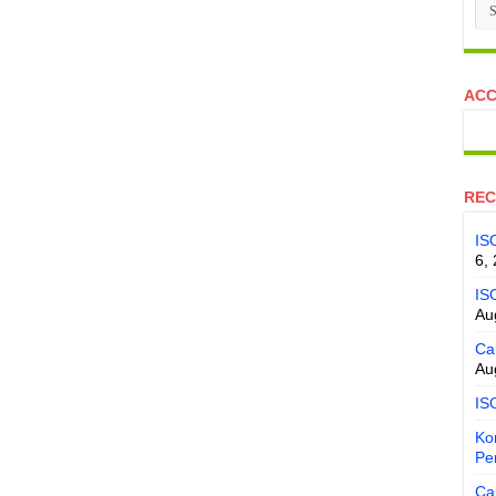
Ca
ACC
REC
IS
6,
IS
Au
Ca
Au
IS
Ko
Pe
Ca