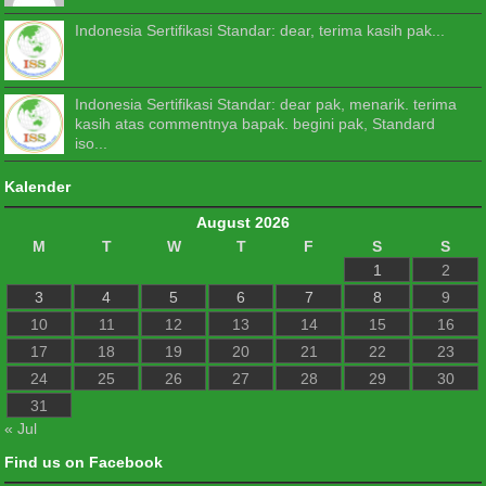
Indonesia Sertifikasi Standar: dear, terima kasih pak...
Indonesia Sertifikasi Standar: dear pak, menarik. terima
kasih atas commentnya bapak. begini pak, Standard
iso...
Kalender
August 2026
M
T
W
T
F
S
S
1
2
3
4
5
6
7
8
9
10
11
12
13
14
15
16
17
18
19
20
21
22
23
24
25
26
27
28
29
30
31
« Jul
Find us on Facebook