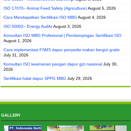
ISO 17070– Animal Feed Safety (Agriculture)
August 5, 2026
Cara Mendapatkan Sertifikasi ISO MBG
August 4, 2026
ISO 50002– Energy Audits
August 3, 2026
Konsultan ISO MBG Profesional | Pendampingan Sertifikasi ISO
August 1, 2026
Cara implementasi FSMS dapur penyedia makan bergizi gratis
July 31, 2026
Konsultan ISO keamanan pangan dapur gizi nasional
July 30,
2026
Sertifikasi halal dapur SPPG MBG
July 29, 2026
GALLERY