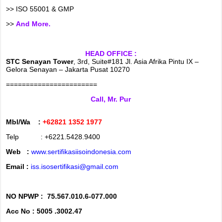
>> ISO 55001 & GMP
>>
And More.
HEAD OFFICE :
STC Senayan Tower
, 3rd, Suite#181 Jl. Asia Afrika Pintu IX –
Gelora Senayan – Jakarta Pusat 10270
=======================
Call, Mr. Pur
Mbl/Wa :
+62821 1352 1977
Telp : +6221.5428.9400
Web :
www.sertifikasiisoindonesia.com
Email :
iss.isosertifikasi@gmail.com
NO NPWP :
75.567.010.6-077.000
Acc No : 5005 .3002.47